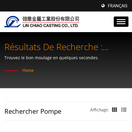
FRANÇAIS
Résultats De Recherche :
Pompe | Composants
Trouvez le bon moulage en quelques secondes.
Conçus.Fiabilité Prouvée – Lin
Home
Chiao
Rechercher Pompe
Affichage: