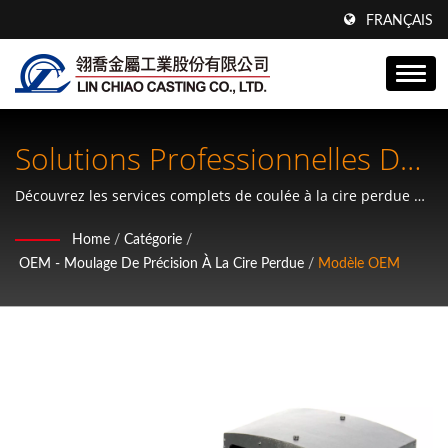
FRANÇAIS
Solutions Professionnelles De
Coulée Sous Pression Pour
Découvrez les services complets de coulée à la cire perdue de
Lin Chiao conçus pour les fabricants OEM mondiaux à la
OEM
Home
/
Catégorie
/
recherche de précision, de fiabilité et d'innovation
OEM - Moulage De Précision À La Cire Perdue
/
Modèle OEM
collaborative.