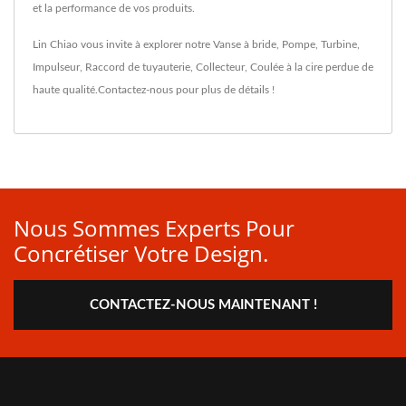
et la performance de vos produits.
Lin Chiao vous invite à explorer notre
Vanse à bride
,
Pompe
,
Turbine
,
Impulseur
,
Raccord de tuyauterie
,
Collecteur
,
Coulée à la cire perdue
de
haute qualité.
Contactez-nous
pour plus de détails !
Nous Sommes Experts Pour
Concrétiser Votre Design.
CONTACTEZ-NOUS MAINTENANT !