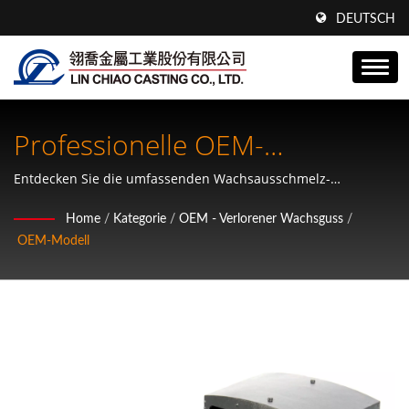
DEUTSCH
Professionelle OEM-
Investmentgusslösungen
Entdecken Sie die umfassenden Wachsausschmelz-
Gießdienstleistungen von Lin Chiao, die für globale OEM-
Home
/
Kategorie
/
OEM - Verlorener Wachsguss
/
Hersteller entwickelt wurden, die Präzision, Zuverlässigkeit
OEM-Modell
und kollaborative Innovation suchen.