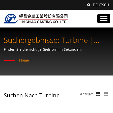
DEUTSCH
Suchergebnisse: Turbine |
Technisch Entwickelte
Finden Sie die richtige Gießform in Sekunden.
Komponenten.Bewährte
Home
Zuverlässigkeit – Lin Chiao
Suchen Nach Turbine
Anzeige: