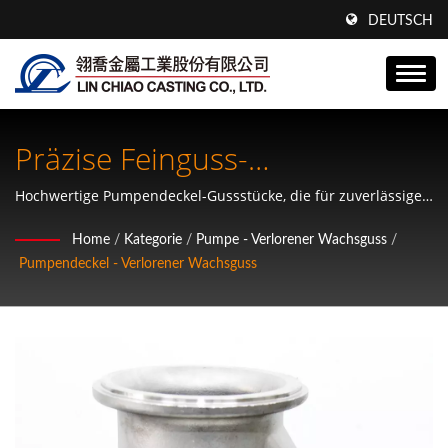
DEUTSCH
Präzise Feinguss-
Pumpendeckel Aus
Hochwertige Pumpendeckel-Gussstücke, die für zuverlässige
OEM-Leistung und Langlebigkeit entwickelt wurden.
Wachsverlust.
Home
/
Kategorie
/
Pumpe - Verlorener Wachsguss
/
Pumpendeckel - Verlorener Wachsguss