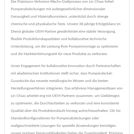
Der Präzisions-Verlorene-Wachs-Gießprozess von Lin Chiao liefert
Pumpenabdeckungen mit außergewöhnlicher dimensionaler
Genauigkeit und Materialkonsistenz, unterstützt durch strenge
chemische und physikalische Tests. Unsere 38-jährige Erfolgsbilanz im
Dienst globaler OEM-Partner gewährleistet eine stabile Versorgung,
flexible Produktionskapazitäten und kollaborative technische
Unterstützung, um die Leistung Ihrer Pumpenmontage zu optimieren
und die Markteinführungszeit für neue Produkte zu verkürzen.
Unser Engagement für kollaborative Innovation durch Partnerschaften
mit akademischen Institutionen stellt sicher, dass Pumpendeckel-
Gussstücke das neueste metallurgische Wissen und die besten
Herstellungsverfahren integrieren. Das erfahrene Managementteam von
Lin Chiao arbeitet eng mit OEM-Partnern zusammen, um Gießdesigns
zu optimieren, die Durchlaufzeiten zu verkürzen und eine konsistente
Qualität über die Produktionsläufe hinweg aufrechtzuerhalten. Ob Sie
Standardkonfigurationen für Pumpenabdeckungen oder
maßgeschneiderte Lösungen für spezielle Anwendungen benötigen,
unsere präzisen Feingussfähigkeiten bieten die Zuverlässigkeit, Präzision