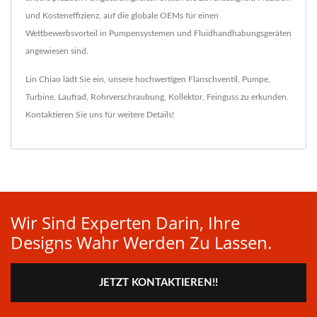
und Kosteneffizienz, auf die globale OEMs für einen
Wettbewerbsvorteil in Pumpensystemen und Fluidhandhabungsgeräten
angewiesen sind.
Lin Chiao lädt Sie ein, unsere hochwertigen
Flanschventil
,
Pumpe
,
Turbine
,
Laufrad
,
Rohrverschraubung
,
Kollektor
,
Feinguss
zu erkunden.
Kontaktieren Sie uns
für weitere Details!
Wir Sind Experten Darin, Ihre
Designs Wahr Werden Zu Lassen.
JETZT KONTAKTIEREN!!