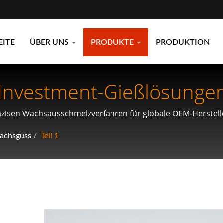
EITE
ÜBER UNS
PRODUKTE
PRODUKTION
Investment-Gießlösunge
räzisen Wachsausschmelzverfahren für globale OEM-Herstelle
achsguss
/
Teil 1