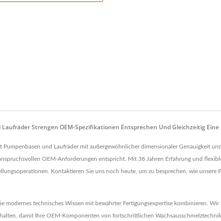
 Laufräder Strengen OEM-Spezifikationen Entsprechen Und Gleichzeitig Eine 
ert Pumpenbasen und Laufräder mit außergewöhnlicher dimensionaler Genauigkeit und
n anspruchsvollen OEM-Anforderungen entspricht. Mit 38 Jahren Erfahrung und flexibl
ellungsoperationen. Kontaktieren Sie uns noch heute, um zu besprechen, wie unsere 
n, die modernes technisches Wissen mit bewährter Fertigungsexpertise kombinieren. W
alten, damit Ihre OEM-Komponenten von fortschrittlichen Wachsausschmelztechnike