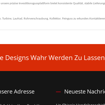
ere präzise Investitionsgussplattform bietet konsistente Qualität, stabile Lieferu
e
,
Turbine
,
Laufrad
,
Rohrverschraubung
,
Kollektor
,
Feinguss
zu erkunden.
Kontaktieren
hre Designs Wahr Werden Zu Lassen
sere Adresse
Neueste Nachri