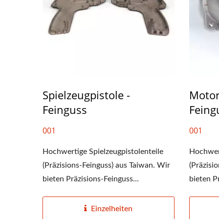
Spielzeugpistole -
Motor
Pumpensockel
Feinguss
Feing
001
001
Hochwertige Spielzeugpistolenteile
Hochwert
(Präzisions-Feinguss) aus Taiwan. Wir
(Präzisi
bieten Präzisions-Feinguss...
bieten P
Einzelheiten