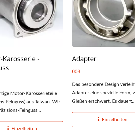
-Karosserie -
Adapter
Verteiler & Kappe
Pumpensockel
uss
003
Das besondere Design verlei
Adapter eine spezielle Form, 
ige Motor-Karosserieteile
Gießen erschwert. Es dauert..
ons-Feinguss) aus Taiwan. Wir
räzisions-Feinguss...
Einzelheiten
Einzelheiten