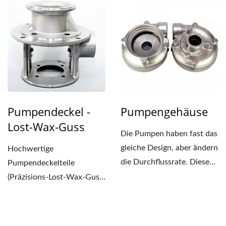
Wachs-Guss...
präzisen Lost-Wax-Guss...
Pumpendeckel -
Pumpengehäuse
Lost-Wax-Guss
Die Pumpen haben fast das
gleiche Design, aber ändern
Hochwertige
die Durchflussrate. Diese
Pumpendeckelteile
Pumpe ist klein,...
(Präzisions-Lost-Wax-Guss)
aus Taiwan. Wir bieten
präzisen...