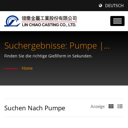
DEUTSCH
Suchergebnisse: Pumpe |
Technisch Entwickelte
Finden Sie die richtige Gießform in Sekunden.
Komponenten.Bewährte
Home
Zuverlässigkeit – Lin Chiao
Suchen Nach Pumpe
Anzeige: