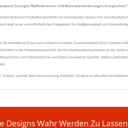
Konsequent Strengen Maßtoleranzen Und Materialanforderungen Entsprechen?
niert akribische Produktionskontrolle mit umfassenden chemischen und physikalischen
zont zeigt unser unerschütterliches Engagement für Maßgenauigkeit und Materialintegrit
r die Herstellung hinaus und umfasst innovative Zusammenarbeit durch Partnerschaf
chritten in der Materialwissenschaft, die Ihre Hardwarekomponenten an der Spitze vo
elmaschinen und Medizintechnik und bieten konsistente Qualität, stabile Lieferkett
elt.
e
,
Turbine
,
Laufrad
,
Rohrverschraubung
,
Kollektor
,
Feinguss
zu erkunden.
Kontaktieren
hre Designs Wahr Werden Zu Lassen