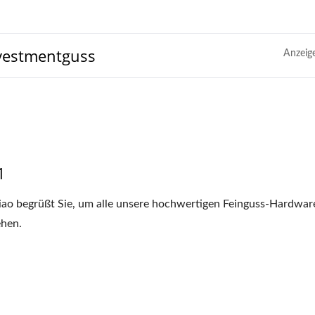
nvestmentguss
Anzeig
1
iao begrüßt Sie, um alle unsere hochwertigen Feinguss-Hardware
hen.