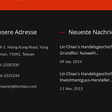
sere Adresse
Neueste Nachri
Lin Chiao's Handelsgeschich
9-1. Hsing Kung Road, Yung
Grundfos' Auswahl...
inan, 71041, Taiwan
09 Jan, 2014
6-2330700
Lin Chiao's Handelsgeschich
-6-2331244
Investmentguss-Hersteller..
aster@linchiao.com
11 Nov, 2013