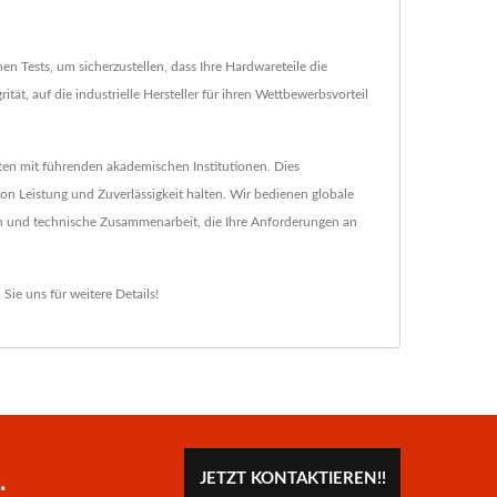
 Tests, um sicherzustellen, dass Ihre Hardwareteile die
ät, auf die industrielle Hersteller für ihren Wettbewerbsvorteil
ten mit führenden akademischen Institutionen. Dies
n Leistung und Zuverlässigkeit halten. Wir bedienen globale
en und technische Zusammenarbeit, die Ihre Anforderungen an
 Sie uns
für weitere Details!
.
JETZT KONTAKTIEREN!!