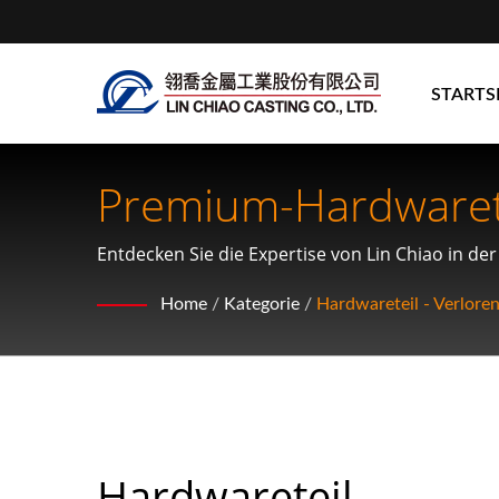
STARTS
Premium-Hardwarete
Entdecken Sie die Expertise von Lin Chiao in d
verschiedenen industriellen Anwendungen entw
Home
/
Kategorie
/
Hardwareteil - Verlor
Hardwareteil -