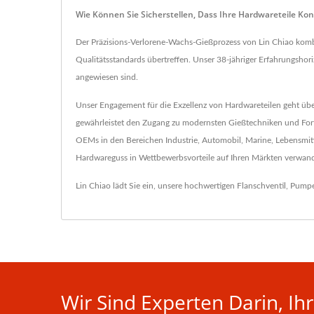
Wie Können Sie Sicherstellen, Dass Ihre Hardwareteile 
Der Präzisions-Verlorene-Wachs-Gießprozess von Lin Chiao kombi
Qualitätsstandards übertreffen. Unser 38-jähriger Erfahrungshori
angewiesen sind.
Unser Engagement für die Exzellenz von Hardwareteilen geht übe
gewährleistet den Zugang zu modernsten Gießtechniken und Forts
OEMs in den Bereichen Industrie, Automobil, Marine, Lebensmitt
Hardwareguss in Wettbewerbsvorteile auf Ihren Märkten verwand
Lin Chiao lädt Sie ein, unsere hochwertigen
Flanschventil
,
Pump
Wir Sind Experten Darin, I