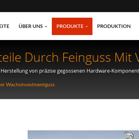
EITE
ÜBER UNS
PRODUKTE
PRODUKTION
ile Durch Feinguss Mit 
er Herstellung von präzise gegossenen Hardware-Komponenten
ickelt wurden.
ener Wachsinvestmentguss