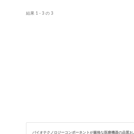
結果 1 - 3 の 3
ポンプベース
マ
バイオテクノロジーコンポーネントが厳格な医療機器の品質お