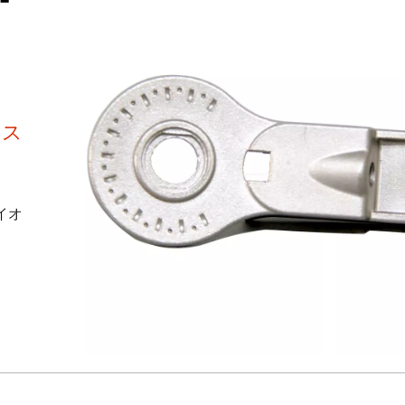
クス
イオ
。