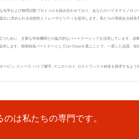
と包括的な化学および物理試験プロトコルを組み合わせており、あなたのバイオテクノロ
制提出に求められる信頼性とトレーサビリティを提供します。私たちの実績ある鋳造
立つために、主要な学術機関との協力的なパートナーシップを活用しています。診
します。精密鋳造パートナーとしてLin Chiaoを選ぶことで、一貫した品質、
タービン
,
インペラ
,
パイプ継手
,
マニホールド
,
ロストワックス鋳造
を探求するよう
るのは私たちの専門です。