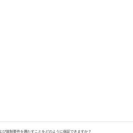
ニホールド＆キャップ
ポンプベース
よび規制要件を満たすことをどのように保証できますか？