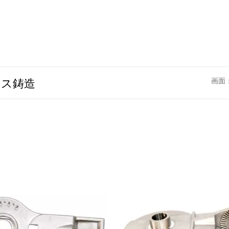
クス鋳造
画面