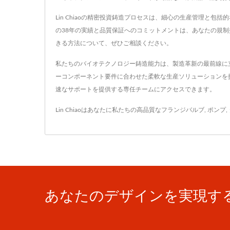
Lin Chiaoの精密投資鋳造プロセスは、細心の生産管理
の38年の実績と品質保証へのコミットメントは、あなたの規
きる方法について、ぜひご相談ください。
私たちのバイオテクノロジー鋳造能力は、製造革新の最前線に
ーコンポーネント要件に合わせた柔軟な生産ソリューションを提供
速なサポートを提供する専任チームにアクセスできます。
Lin Chiaoはあなたに私たちの高品質な
フランジバルブ
,
ポンプ
,
あなたのデザインを実現す