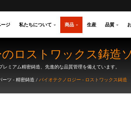
ページ
私たちについて
商品
生産
品質
ーのロストワックス鋳造
のプレミアム精密鋳造、先進的な品質管理を備えています。
ーツ - 精密鋳造
/
バイオテクノロジー - ロストワックス鋳造
-